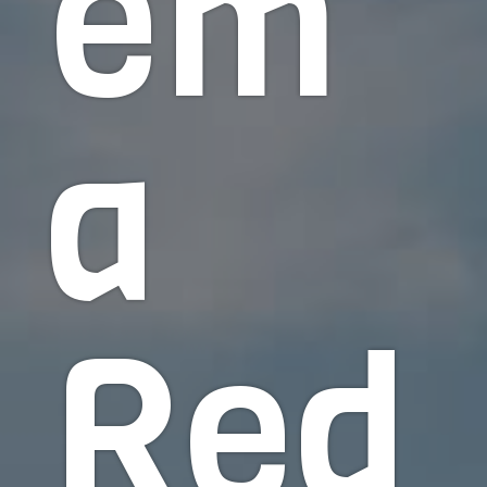
em
a
Red