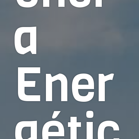
a
Ener
gétic