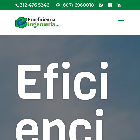
312 476 5246
(607) 6960018
Efici
enci