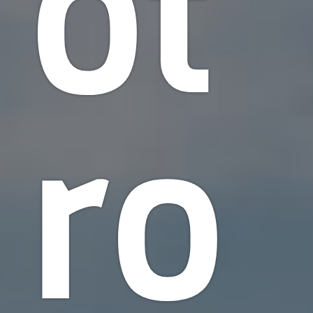
ot
ro