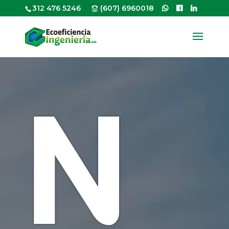
312 476 5246
(607) 6960018
N