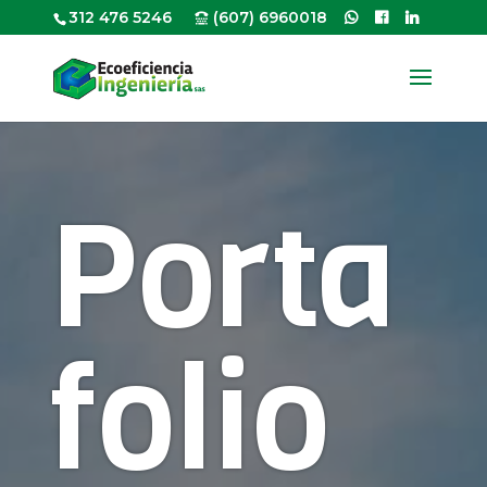
312 476 5246
(607) 6960018
Porta
folio