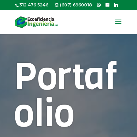
312 476 5246
(607) 6960018
Portaf
olio